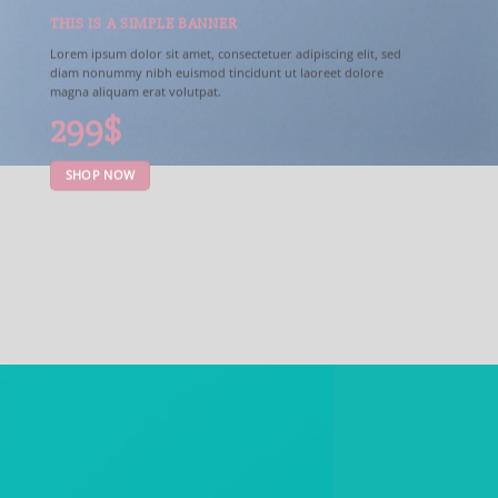
THIS IS A SIMPLE BANNER
Lorem ipsum dolor sit amet, consectetuer adipiscing elit, sed
diam nonummy nibh euismod tincidunt ut laoreet dolore
magna aliquam erat volutpat.
299$
SHOP NOW