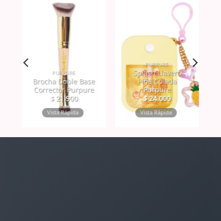
PURPURE
Splash Llavero
PURPURE
Brocha Doble Base
Piña Colada
Corrector Purpure
Purpure
$
21.900
$
24.000
Vista Rápida
Vista Rápida