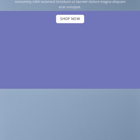
nonummy nibh euismod tincidunt ut laoreet dolore magna aliquam
erat volutpat.
SHOP NOW