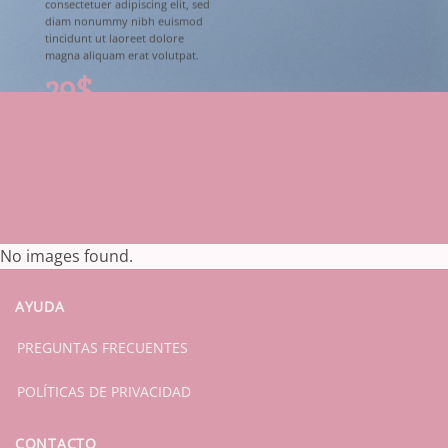
consectetuer adipiscing elit, sed
diam nonummy nibh euismod
tincidunt ut laoreet dolore
magna aliquam erat volutpat.
29$
No images found.
AYUDA
PREGUNTAS FRECUENTES
POLÍTICAS DE PRIVACIDAD
CONTACTO