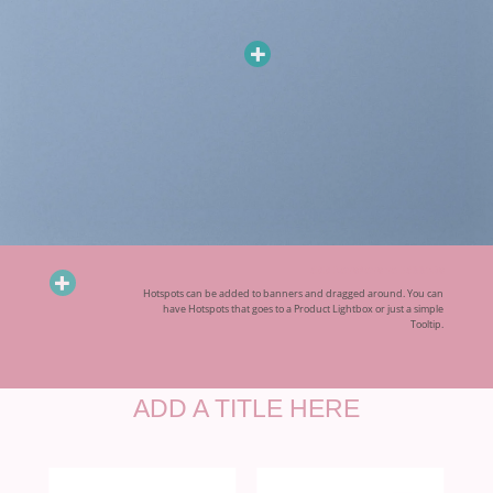
ADD HOTSPOTS TO BANNERS
Hotspots can be added to banners and dragged around. You can
have Hotspots that goes to a Product Lightbox or just a simple
Tooltip.
ADD A TITLE HERE