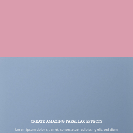
CREATE AMAZING PARALLAX EFFECTS
Lorem ipsum dolor sit amet, consectetuer adipiscing elit, sed diam