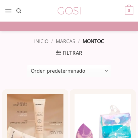
Saltar
al
0
contenido
INICIO
/
MARCAS
/
MONTOC
FILTRAR