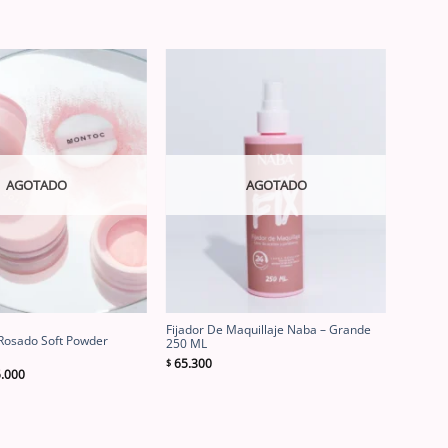
AGOTADO
AGOTADO
Fijador De Maquillaje Naba – Grande
 Rosado Soft Powder
250 ML
65.300
$
El
.000
cio
precio
inal
actual
es:
5.000.
$ 55.000.