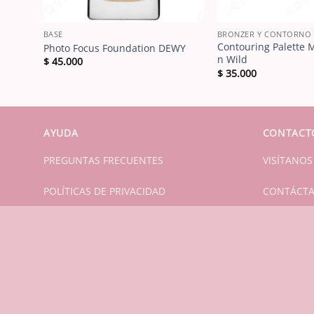
BASE
BRONZER Y CONTORNO
l
Contouring Palette 
Photo Focus Foundation DEWY
n Wild
$
45.000
$
35.000
AYUDA
CONTACT
PREGUNTAS FRECUENTES
VISÍTANOS
POLÍTICAS DE PRIVACIDAD
CONTÁCT