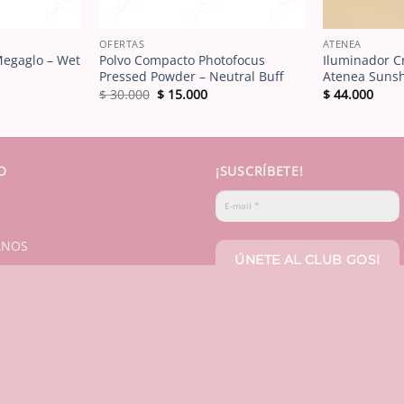
OFERTAS
ATENEA
Megaglo – Wet
Polvo Compacto Photofocus
Iluminador C
Pressed Powder – Neutral Buff
Atenea Suns
El
El
$
30.000
$
15.000
$
44.000
precio
precio
original
actual
era:
es:
$ 30.000.
$ 15.000.
O
¡SUSCRÍBETE!
ANOS
Copyright 2025 ©
Gosi Makeup
| Todos los derechos reservados.