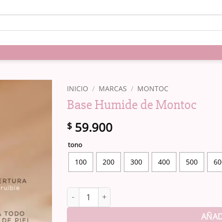
INICIO
/
MARCAS
/
MONTOC
Base Humide de Montoc
59.900
$
tono
100
200
300
400
500
60
Base Humide de Montoc cantidad
AÑAD