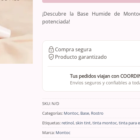
¡Descubre la Base Humide de Montoc
potenciada!
Compra segura
Producto garantizado
Tus pedidos viajan con COORD
Envíos seguros y confiables a to
SKU:
N/D
Categorías:
Montoc
,
Base
,
Rostro
Etiquetas:
retinol
,
skin tint
,
tinta montoc
,
tinta para e
Marca:
Montoc