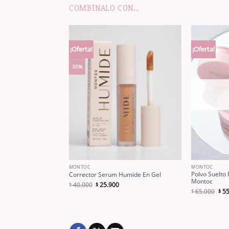
COMBÍNALO CON…
¡Oferta!
¡Oferta!
35%
MONTOC
MONTOC
Polvo Suelto
Corrector Serum Humide En Gel
Montoc
El
El
40.000
25.900
$
$
precio
precio
El
65.000
55
$
$
original
actual
pre
era:
es:
orig
$ 40.000.
$ 25.900.
era:
$ 6