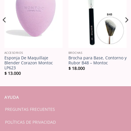
ACCESORIOS
BROCHAS
Esponja De Maquillaje
Brocha para Base, Contorno y
Blender Corazon Montoc
Rubor B48 – Montoc
LP623
$
18.000
$
13.000
AYUDA
PREGUNTAS FRECUENTES
POLÍTICAS DE PRIVACIDAD