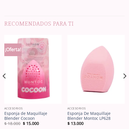
RECOMENDADOS PARA TI
¡Oferta!
ACCESORIOS
ACCESORIOS
Esponja de Maquillaje
Esponja De Maquillaje
Blender Cocoon
Blender Montoc LP628
El
El
$
18.000
$
15.000
$
13.000
precio
precio