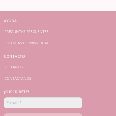
original
actual
era:
es:
$ 18.000.
$ 15.000.
AYUDA
PREGUNTAS FRECUENTES
POLÍTICAS DE PRIVACIDAD
CONTACTO
VISÍTANOS
CONTÁCTANOS
¡SUSCRÍBETE!