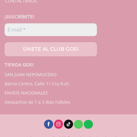
CONTÁCTANOS
¡SUSCRÍBETE!
TIENDA GOSI
SAN JUAN NEPOMUCENO
Barrio Centro, Calle 11 Cra 9-41.
ENVÍOS NACIONALES
Despachos de 1 a 3 días hábiles