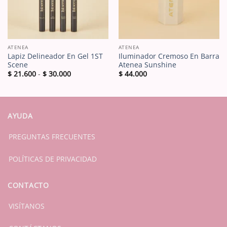
ATENEA
ATENEA
Lapiz Delineador En Gel 1ST
Iluminador Cremoso En Barra
Scene
Atenea Sunshine
Rango
$
21.600
-
$
30.000
$
44.000
de
precios:
desde
$ 21.600
hasta
$ 30.000
AYUDA
PREGUNTAS FRECUENTES
POLÍTICAS DE PRIVACIDAD
CONTACTO
VISÍTANOS