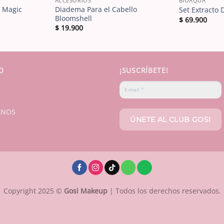
ACCESORIOS
BIOAQUA
o Magic
Diadema Para el Cabello
Set Extracto 
Bloomshell
$
69.900
$
19.900
O
¡SUSCRÍBETE!
ANOS
Copyright 2025 ©
Gosi Makeup
| Todos los derechos reservados.