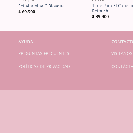
BIOAQUA
L´ORÉAL
al
Tinte Para El Cabell
Set Vitamina C Bioaqua
Retouch
$
69.900
$
39.900
AYUDA
CONTACT
PREGUNTAS FRECUENTES
VISÍTANOS
POLÍTICAS DE PRIVACIDAD
CONTÁCT