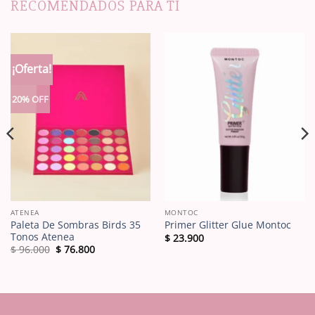
RECOMENDADOS PARA TI
¡Oferta!
20% OFF
ATENEA
MONTOC
Paleta De Sombras Birds 35
Primer Glitter Glue Montoc
Tonos Atenea
$
23.900
El
El
$
96.000
$
76.800
precio
precio
original
actual
era:
es:
$ 96.000.
$ 76.800.