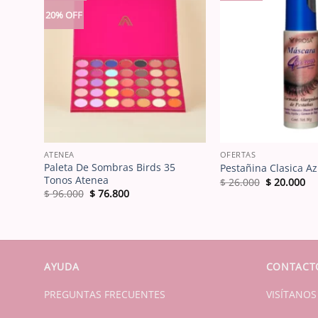
20% OFF
ATENEA
OFERTAS
 18
Paleta De Sombras Birds 35
Pestañina Clasica Az
Tonos Atenea
El
El
$
26.000
$
20.000
precio
pr
El
El
$
96.000
$
76.800
original
ac
precio
precio
era:
es
original
actual
$ 26.000.
$ 
era:
es:
$ 96.000.
$ 76.800.
AYUDA
CONTACT
PREGUNTAS FRECUENTES
VISÍTANOS