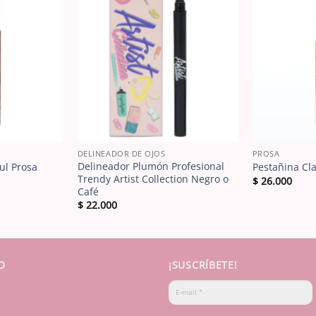
DELINEADOR DE OJOS
PROSA
Delineador Plumón Profesional
ul Prosa
Pestañina Cla
Trendy Artist Collection Negro o
$
26.000
ecio
Café
tual
$
22.000
:
20.000.
O
¡SUSCRÍBETE!