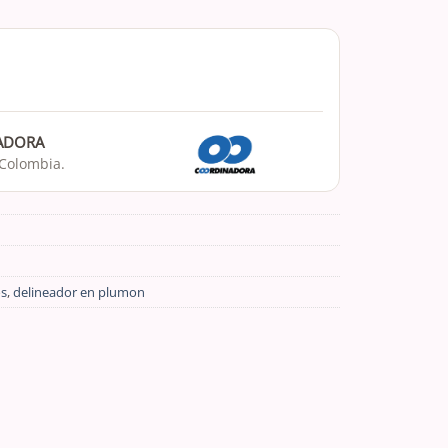
NADORA
 Colombia.
os
,
delineador en plumon