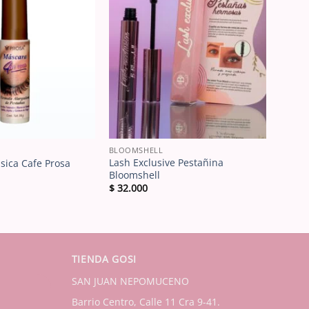
BLOOMSHELL
Lash Exclusive Pestañina
sica Cafe Prosa
Bloomshell
$
32.000
TIENDA GOSI
SAN JUAN NEPOMUCENO
Barrio Centro, Calle 11 Cra 9-41.