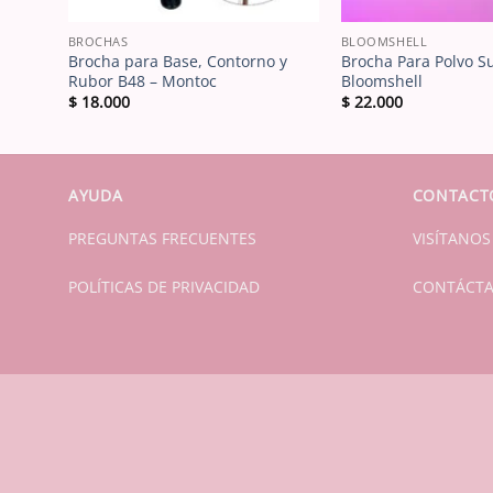
BROCHAS
BLOOMSHELL
Brocha para Base, Contorno y
Brocha Para Polvo S
ell
Rubor B48 – Montoc
Bloomshell
$
18.000
$
22.000
AYUDA
CONTACT
PREGUNTAS FRECUENTES
VISÍTANOS
POLÍTICAS DE PRIVACIDAD
CONTÁCT