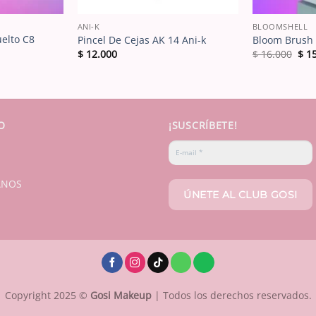
ANI-K
BLOOMSHELL
uelto C8
Pincel De Cejas AK 14 Ani-k
Bloom Brush 
El
$
12.000
$
16.000
$
15
pre
orig
era:
$ 16
O
¡SUSCRÍBETE!
ANOS
Copyright 2025 ©
Gosi Makeup
| Todos los derechos reservados.