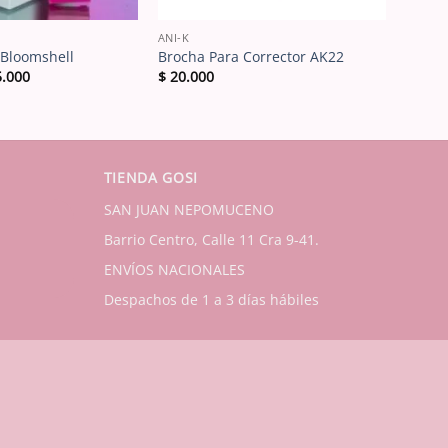
ANI-K
Bloomshell
Brocha Para Corrector AK22
El
.000
$
20.000
cio
precio
inal
actual
es:
.000.
$ 15.000.
TIENDA GOSI
SAN JUAN NEPOMUCENO
Barrio Centro, Calle 11 Cra 9-41.
ENVÍOS NACIONALES
Despachos de 1 a 3 días hábiles