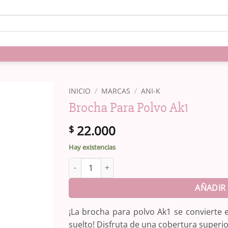
INICIO
/
MARCAS
/
ANI-K
Brocha Para Polvo Ak1
22.000
$
Hay existencias
Brocha Para Polvo Ak1 cantidad
AÑADIR 
¡La brocha para polvo Ak1 se convierte 
suelto! Disfruta de una cobertura superior