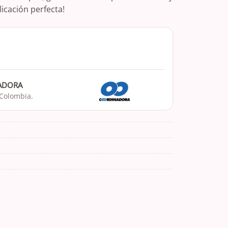
licación perfecta!
NADORA
 Colombia.