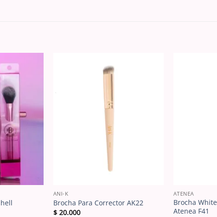
ANI-K
ATENEA
Brocha White
hell
Brocha Para Corrector AK22
Atenea F41
$
20.000