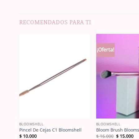
RECOMENDADOS PARA TI
¡Oferta!
BLOOMSHELL
BLOOMSHELL
 y
Pincel De Cejas C1 Bloomshell
Bloom Brush Blooms
El
El
$
10.000
$
16.000
$
15.000