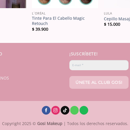
L´ORÉAL
LULA
Tinte Para El Cabello Magic
Cepillo Masa
Retouch
$
15.000
$
39.900
O
¡SUSCRÍBETE!
ANOS
Copyright 2025 ©
Gosi Makeup
| Todos los derechos reservados.