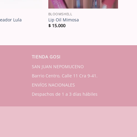
BLOOMSHELL
jeador Lula
Lip Oil Mimosa
$
15.000
TIENDA GOSI
SAN JUAN NEPOMUCENO
Barrio Centro, Calle 11 Cra 9-41.
ENVÍOS NACIONALES
Despachos de 1 a 3 días hábiles