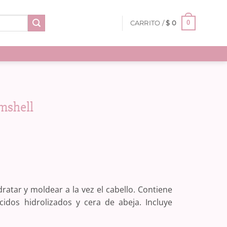
0
CARRITO /
$
0
omshell
ratar y moldear a la vez el cabello. Contiene
cidos hidrolizados y cera de abeja. Incluye