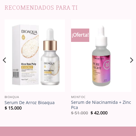
RECOMENDADOS PARA TI
¡Oferta!
BIOAQUA
MONTOC
Serum de Niacinamida + Zinc
Serum De Arroz Bioaqua
Pca
$
15.000
El
El
$
51.000
$
42.000
precio
precio
original
actual
era:
es:
$ 51.000.
$ 42.000.