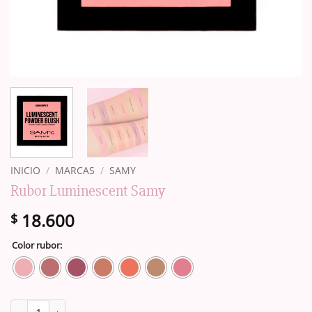
INICIO
/
MARCAS
/
SAMY
Rubor Luminescent Samy
18.600
$
Color rubor:
Rubor Luminescent Samy cantidad