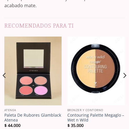
acabado mate.
RECOMENDADOS PARA TI
ATENEA
BRONZER Y CONTORNO
Paleta De Rubores Glamblack
Contouring Palette Megaglo –
Atenea
Wet n Wild
$
44.000
$
35.000