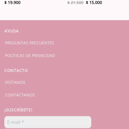
El
El
$
19.900
$
21.500
$
15.000
precio
precio
original
actual
era:
es:
$ 21.500.
$ 15.000.
AYUDA
PREGUNTAS FRECUENTES
POLÍTICAS DE PRIVACIDAD
CONTACTO
VISÍTANOS
CONTÁCTANOS
¡SUSCRÍBETE!