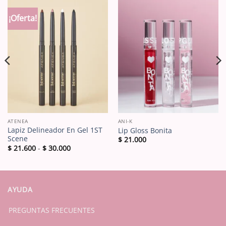
¡Oferta!
ATENEA
ANI-K
Lapiz Delineador En Gel 1ST
Lip Gloss Bonita
Scene
$
21.000
Rango
$
21.600
-
$
30.000
de
precios:
desde
$ 21.600
hasta
$ 30.000
AYUDA
PREGUNTAS FRECUENTES