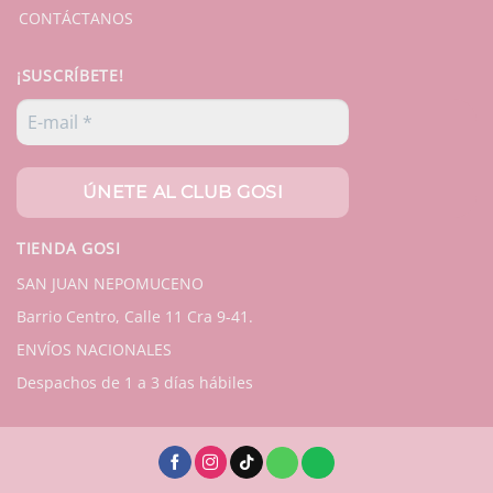
CONTÁCTANOS
¡SUSCRÍBETE!
TIENDA GOSI
SAN JUAN NEPOMUCENO
Barrio Centro, Calle 11 Cra 9-41.
ENVÍOS NACIONALES
Despachos de 1 a 3 días hábiles