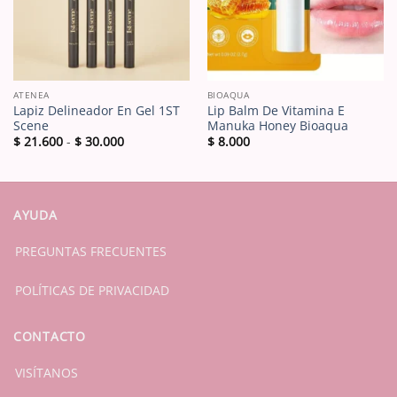
ATENEA
BIOAQUA
Lapiz Delineador En Gel 1ST
Lip Balm De Vitamina E
Scene
Manuka Honey Bioaqua
Rango
$
21.600
-
$
30.000
$
8.000
de
precios:
desde
$ 21.600
hasta
$ 30.000
AYUDA
PREGUNTAS FRECUENTES
POLÍTICAS DE PRIVACIDAD
CONTACTO
VISÍTANOS