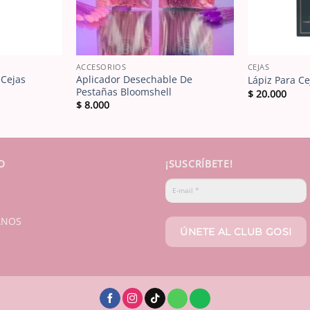
ACCESORIOS
CEJAS
 Cejas
Aplicador Desechable De
Lápiz Para C
Pestañas Bloomshell
$
20.000
$
8.000
O
¡SUSCRÍBETE!
ANOS