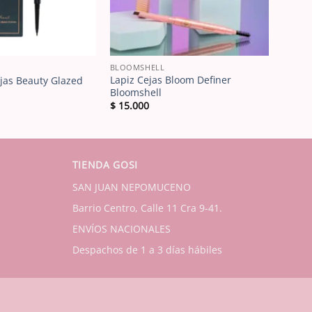
BLOOMSHELL
Lapiz Cejas Bloom Definer
ejas Beauty Glazed
Bloomshell
$
15.000
TIENDA GOSI
SAN JUAN NEPOMUCENO
Barrio Centro, Calle 11 Cra 9-41.
ENVÍOS NACIONALES
Despachos de 1 a 3 días hábiles