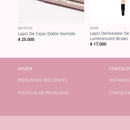
MONTOC
SAMY
ejas
Lapiz Delineador De
Lapiz De Cejas Doble Humide
Luminescent Brows
$
25.000
$
17.000
AYUDA
CONTACT
PREGUNTAS FRECUENTES
VISÍTANOS
POLÍTICAS DE PRIVACIDAD
CONTÁCT