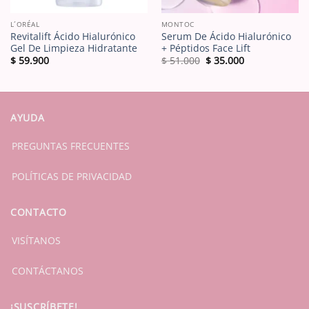
L´ORÉAL
MONTOC
Revitalift Ácido Hialurónico
Serum De Ácido Hialurónico
Gel De Limpieza Hidratante
+ Péptidos Face Lift
El
El
$
59.900
$
51.000
$
35.000
precio
precio
original
actual
era:
es:
$ 51.000.
$ 35.000.
AYUDA
PREGUNTAS FRECUENTES
POLÍTICAS DE PRIVACIDAD
CONTACTO
VISÍTANOS
CONTÁCTANOS
¡SUSCRÍBETE!